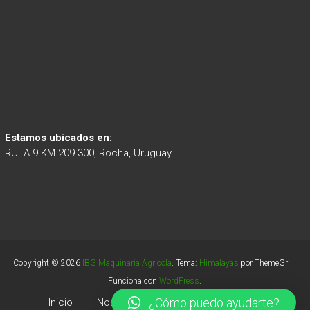
Estamos ubicados en:
RUTA 9 KM 209.300, Rocha, Uruguay
Copyright © 2026
IBG Maquinaria Agrícola
. Tema:
Himalayas
por ThemeGrill.
Funciona con
WordPress
.
¿Cómo puedo ayudarte?
Inicio
Nosotros
Maquinaria
Servicios